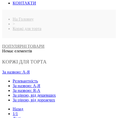
КОНТАКТИ
На Головну
>
Коржі для торта
ПОПУЛЯРНІ ТОВАРИ
Немає елементів
КОРЖІ ДЛЯ ТОРТА
За назвою: А-Я
Релевантність
За назвою: А-Я
За назвою: Я-А
За ціною, від дешевших
За ціною, від дорожчих
Назад
1/1