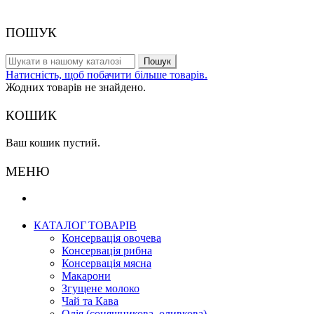
© 2017 - Гуртовий склад
ПОШУК
Пошук
Натисність, щоб побачити більше товарів.
Жодних товарів не знайдено.
КОШИК
Ваш кошик пустий.
МЕНЮ
КАТАЛОГ ТОВАРІВ
Консервація овочева
Консервація рибна
Консервація мясна
Макарони
Згущене молоко
Чай та Кава
Олія (соняшникова, оливкова)