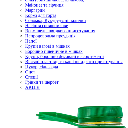
Майонез та гірчиця
Маргарин
Коржі для торта
Соломка, Кукурудзяні палички
Насіння соняшникове
Вермішель швидкого приготування
Непродовольча проудкція
Напої
Крупи вагові в мішках
Борошно пшеничне в мішках
Крупи, борошно фасовані в асортименті
Вівсяні пластівці та каші швидкого приготування
Цукор, сіль, сода
Оцет
Спеції
Грінки та щербет
АКЦІЯ