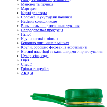
Майонез та гірчиця
Маргарин
Коржі для торта
Соломка, Кукурудзяні палички
Насіння соняшникове
Вермішель швидкого приготування
Непродовольча проудкція
Напої
Крупи вагові в мішках
Борошно пшеничне в мішках
Крупи, борошно фасовані в асортименті
Вівсяні пластівці та каші швидкого приготування
Цукор, сіль, сода
Оцет
Спеції
Грінки та щербет
АКЦІЯ