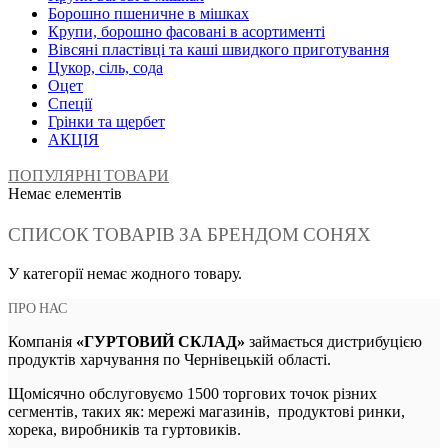
Борошно пшеничне в мішках
Крупи, борошно фасовані в асортименті
Вівсяні пластівці та каші швидкого приготування
Цукор, сіль, сода
Оцет
Спеції
Грінки та щербет
АКЦІЯ
ПОПУЛЯРНІ ТОВАРИ
Немає елементів
СПИСОК ТОВАРІВ ЗА БРЕНДОМ СОНЯХ
У категорії немає жодного товару.
ПРО НАС
Компанія
«ГУРТОВИЙ СКЛАД»
займається дистрибуцією
продуктів харчування по Чернівецькій області.
Щомісячно обслуговуємо 1500 торгових точок різних
сегментів, таких як: мережі магазинів, продуктові ринки,
хорека, виробників та гуртовиків.