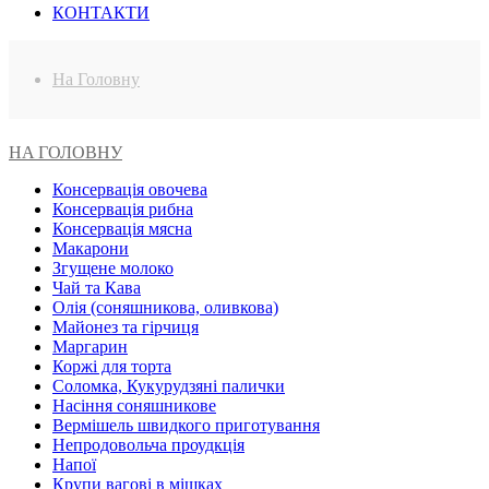
КОНТАКТИ
На Головну
НА ГОЛОВНУ
Консервація овочева
Консервація рибна
Консервація мясна
Макарони
Згущене молоко
Чай та Кава
Олія (соняшникова, оливкова)
Майонез та гірчиця
Маргарин
Коржі для торта
Соломка, Кукурудзяні палички
Насіння соняшникове
Вермішель швидкого приготування
Непродовольча проудкція
Напої
Крупи вагові в мішках