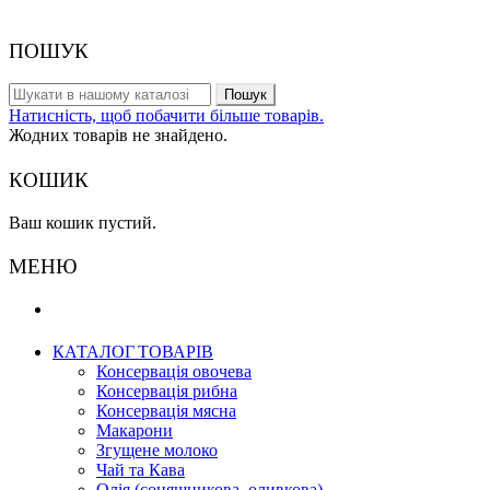
© 2017 - Гуртовий склад
ПОШУК
Пошук
Натисність, щоб побачити більше товарів.
Жодних товарів не знайдено.
КОШИК
Ваш кошик пустий.
МЕНЮ
КАТАЛОГ ТОВАРІВ
Консервація овочева
Консервація рибна
Консервація мясна
Макарони
Згущене молоко
Чай та Кава
Олія (соняшникова, оливкова)